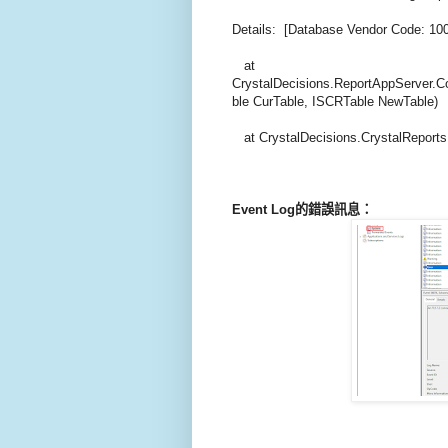
Details: [Database Vendor Code: 100
at
CrystalDecisions.ReportAppServer.Co
ble CurTable, ISCRTable NewTable)
at CrystalDecisions.CrystalReports.
Event Log的錯誤訊息：