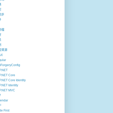
務
型
同步
件
態檔
安
法
例
習資源
AX
ular
iForgeryConfig
P.NET
P.NET Core
.NET Core Identity
.NET Identity
P.NET MVC
7
lendar
F
e First