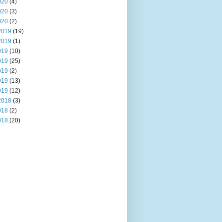
020
(4)
020
(3)
020
(2)
2019
(19)
2019
(1)
019
(10)
019
(25)
019
(2)
019
(13)
019
(12)
2018
(3)
018
(2)
018
(20)