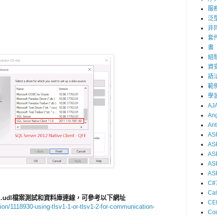
服
泛
非
套
書
組
資
語
範
學
AJ
Ang
Ant
AS
AS
ASP
ASP
AS
C#
Ca
.udl檔案測試和資料庫連線，可參考以下網址
CE
ion/1118930-using-tlsv1-1-or-tlsv1-2-for-communication-
Cod