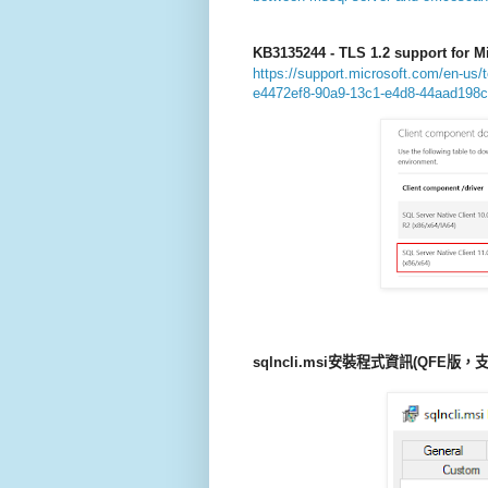
KB3135244 - TLS 1.2 support for M
https://support.microsoft.com/en-us/t
e4472ef8-90a9-13c1-e4d8-44aad198
sqlncli.msi安裝程式資訊(
QFE版
，
支