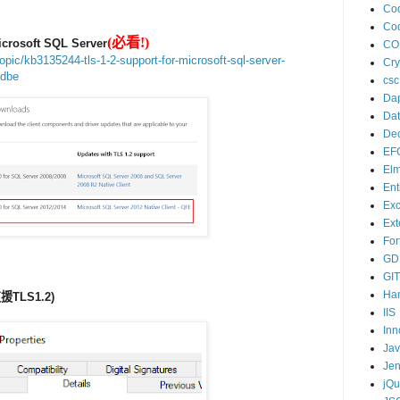
Cod
Co
(必看!)
icrosoft SQL Server
CO
opic/kb3135244-tls-1-2-support-for-microsoft-sql-server-
Cry
cdbe
csc
Da
Dat
Dec
EF
El
Ent
Exc
Ext
Fort
GD
GIT
Han
援TLS1.2)
IIS
Inn
Ja
Jen
jQu