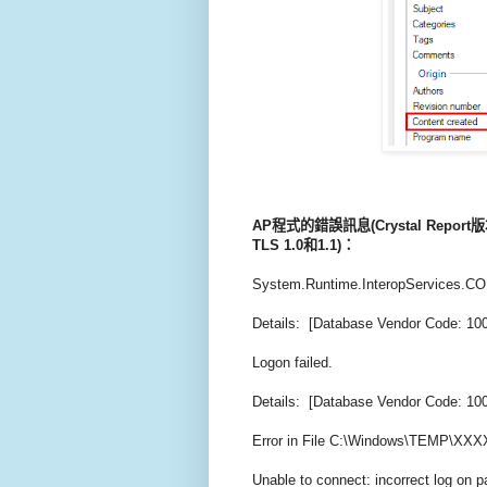
AP程式的錯誤訊息(Crystal Report
TLS 1.0和1.1
)：
System.Runtime.InteropServices.COM
Details: [Database Vendor Code: 100
Logon failed.
Details: [Database Vendor Code: 100
Error in File C:\Windows\TEMP\XXXX
Unable to connect: incorrect log on 