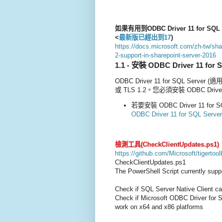
如果有用到ODBC Driver 11 for SQ
<
最新版已經出到17
)
https://docs.microsoft.com/zh-tw/share
2-support-in-sharepoint-server-2016
1.1 - 安裝 ODBC Driver 11 fo
ODBC Driver 11 for SQL Server
或 TLS 1.2。您必須安裝 ODBC Driver 
若要安裝 ODBC Driver 11 for
ODBC Driver 11 for SQL Serve
檢測工具(
CheckClientUpdates.ps1)
https://github.com/Microsoft/tigertool
CheckClientUpdates.ps1
The PowerShell Script currently suppo
Check if SQL Server Native Client c
Check if Microsoft ODBC Driver for S
work on x64 and x86 platforms