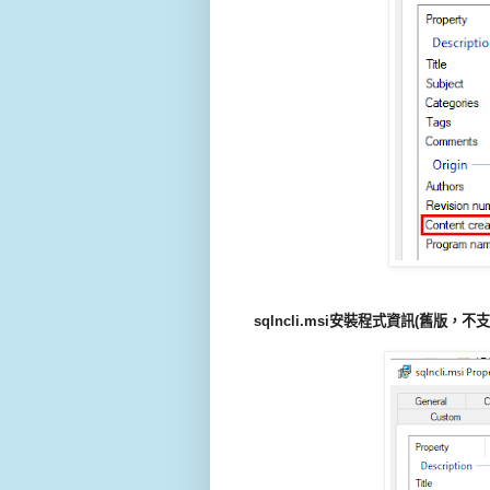
sqlncli.msi安裝程式資訊(
舊版
，不
支