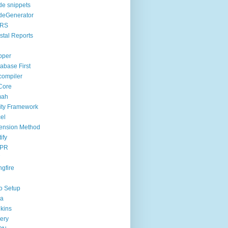
e snippets
deGenerator
RS
stal Reports
pper
abase First
ompiler
Core
mah
ity Framework
el
ension Method
ify
PR
gfire
o Setup
va
kins
ery