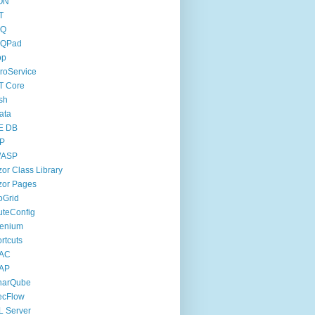
ON
T
NQ
NQPad
op
roService
T Core
sh
ata
E DB
P
ASP
or Class Library
zor Pages
oGrid
teConfig
lenium
rtcuts
AC
AP
narQube
ecFlow
 Server