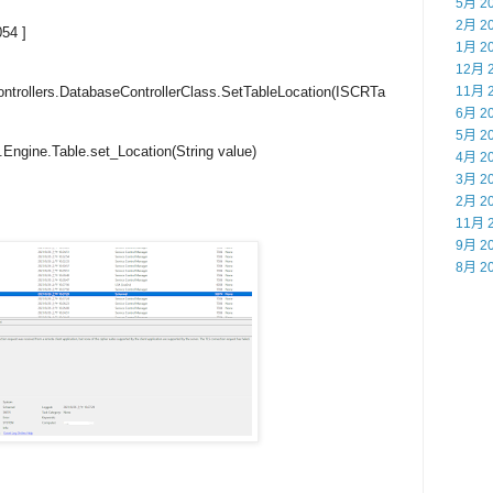
5月 2
2月 2
54 ]
1月 2
12月 
ntrollers.DatabaseControllerClass.SetTableLocation(ISCRTa
11月 
6月 2
5月 2
Engine.Table.set_Location(String value)
4月 2
3月 2
2月 2
11月 
9月 2
8月 2