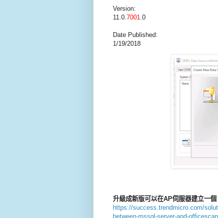
Version:
11.0.
7001
.0
Date Published:
1/19/2018
升級成新版可以在AP伺服器建立一個 
https://success.trendmicro.com/solut
between-mssql-server-and-officescan