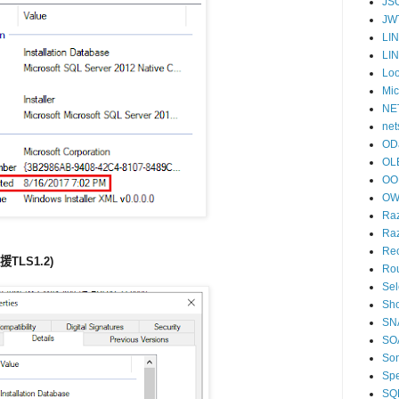
JS
JW
LI
LI
Lo
Mic
NE
net
OD
OL
OO
OW
Raz
Ra
Re
援TLS1.2)
Rou
Se
Sho
SN
SO
So
Sp
SQL