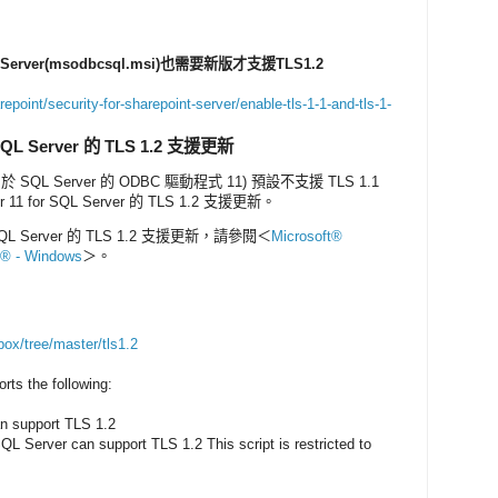
L Server(msodbcsql.msi)也需要新版才支援TLS1.2
point/security-for-sharepoint-server/enable-tls-1-1-and-tls-1-
r SQL Server 的 TLS 1.2 支援更新
 (適用於 SQL Server 的 ODBC 驅動程式 11) 預設不支援 TLS 1.1
11 for SQL Server 的 TLS 1.2 支援更新。
 SQL Server 的 TLS 1.2 支援更新，請參閱＜
Microsoft®
r® - Windows
＞。
box/tree/master/tls1.2
rts the following:
an support TLS 1.2
QL Server can support TLS 1.2 This script is restricted to