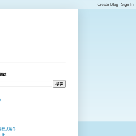
網誌
頁
裝程式製作
列化