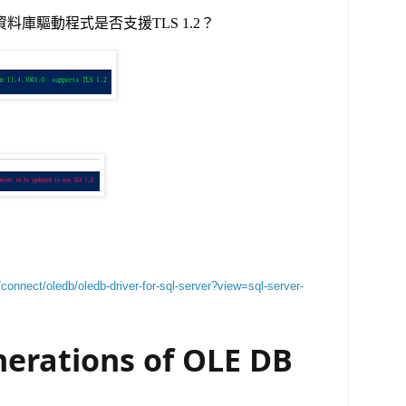
r資料庫驅動程式是否支援TLS 1.2？
connect/oledb/oledb-driver-for-sql-server?view=sql-server-
nerations of OLE DB